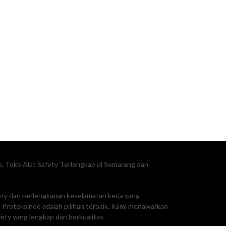
, Toko Alat Safety Terlengkap di Semarang dan
fety dan perlengkapan keselamatan kerja yang
Proteksindo adalah pilihan terbaik. Kami menawarkan
ty yang lengkap dan berkualitas.