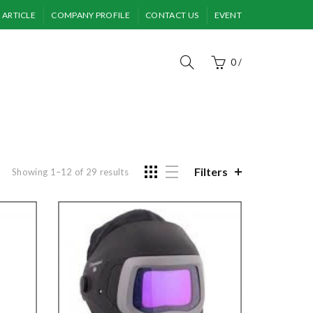
ARTICLE
COMPANY PROFILE
CONTACT US
EVENT
0
/
Filters
Sorted
Showing 1–12 of 29 results
by
price:
low
to
high