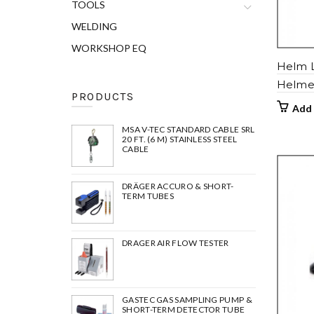
TOOLS
WELDING
WORKSHOP EQ
Helm L
Helme
PRODUCTS
Add 
MSA V-TEC STANDARD CABLE SRL
20 FT. (6 M) STAINLESS STEEL
CABLE
DRÄGER ACCURO & SHORT-
TERM TUBES
DRAGER AIR FLOW TESTER
GASTEC GAS SAMPLING PUMP &
SHORT-TERM DETECTOR TUBE