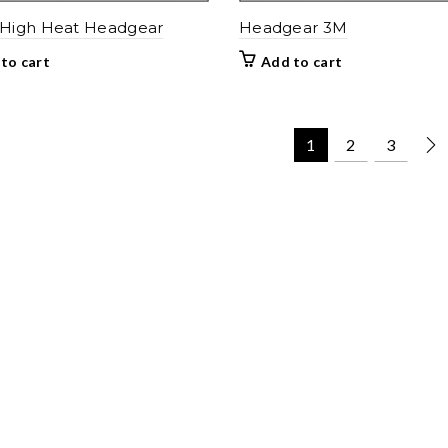
High Heat Headgear
Headgear 3M
to cart
Add to cart
1
2
3