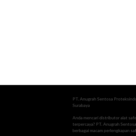
PT. Anugrah Sentosa Proteksindo
Surabaya
Anda mencari distributor alat sa
terpercaya? PT. Anugrah Sentosa 
berbagai macam perlengkapan safe