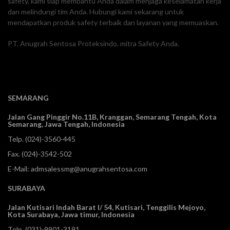
safety, kami siap membantu Anda dalam menjaga keselamatan kerja
dan melindungi tim Anda. Hubungi kami sekarang untuk
mendapatkan produk safety terbaik dan layanan yang memuaskan.
PT. Anugrah Sentosa Proteksindo, mitra Safety Anda.
SEMARANG
Jalan Gang Pinggir No.11B, Kranggan,
Semarang Tengah, Kota
Semarang, Jawa Tengah, Indonesia
Telp.
(024)-3560-445
Fax. (024)-3542-502
E-Mail:
admsalessmg@anugrahsentosa.com
SURABAYA
Jalan Kutisari Indah Barat I/ 54, Kutisari, Tenggilis Mejoyo,
Kota Surabaya, Jawa timur, Indonesia
Telp.
(031)-9901-3191