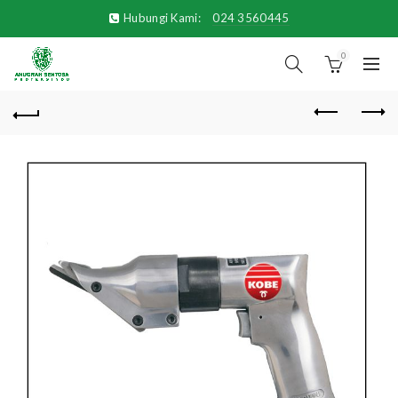
Hubungi Kami:
024 3560445
0