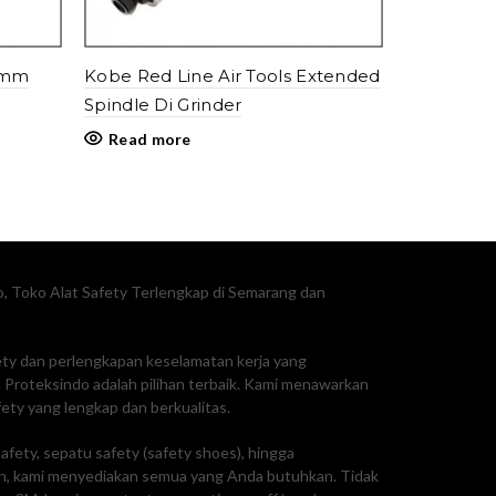
10mm
Kobe Red Line Air Tools Extended
Spindle Di Grinder
Read more
, Toko Alat Safety Terlengkap di Semarang dan
fety dan perlengkapan keselamatan kerja yang
Proteksindo adalah pilihan terbaik. Kami menawarkan
ty yang lengkap dan berkualitas.
afety, sepatu safety (safety shoes), hingga
, kami menyediakan semua yang Anda butuhkan. Tidak