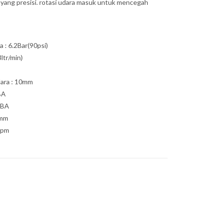
 yang presisi. rotasi udara masuk untuk mencegah
 : 6.2Bar(90psi)
ltr/min)
ara : 10mm
BA
dBA
0mm
rpm