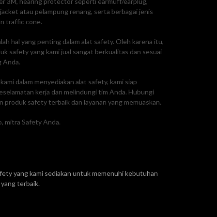
ker 3M, hearing protector seperti earmuff/earplug,
e jacket atau pelampung renang, serta berbagai jenis
n traffic cone.
ah hal yang penting dalam alat safety. Oleh karena itu,
 safety yang kami jual sangat berkualitas dan sesuai
g Anda.
ami dalam menyediakan alat safety, kami siap
selamatan kerja dan melindungi tim Anda. Hubungi
 produk safety terbaik dan layanan yang memuaskan.
, mitra Safety Anda.
safety yang kami sediakan untuk memenuhi kebutuhan
yang terbaik.