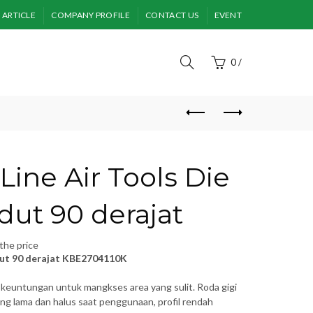
ARTICLE
COMPANY PROFILE
CONTACT US
EVENT
0
/
Line Air Tools Die
dut 90 derajat
the price
dut 90 derajat KBE2704110K
euntungan untuk mangkses area yang sulit. Roda gigi
g lama dan halus saat penggunaan, profil rendah