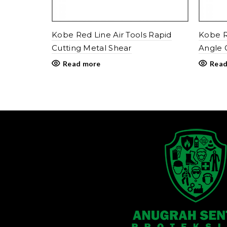
Kobe Red Line Air Tools Rapid
Kobe R
Cutting Metal Shear
Angle 
Read more
Read