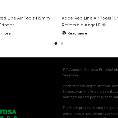
ed Line Air Tools 115mm
Kobe Red Line Air Tools 
Grinder
Reversible Angel Drill
 more
Read more
PT. Anugrah Sentosa Proteksindo
Surabaya
Anda mencari distributor alat sa
terpercaya? PT. Anugrah Sentosa 
berbagai macam perlengkapan safe
Dari helm proyek, sarung tangan s
perlengkapan pemadam kebakaran