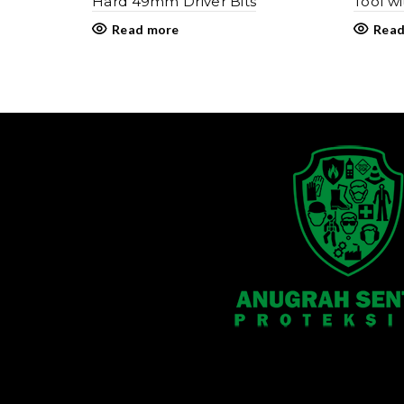
Hard 49mm Driver Bits
Tool wi
Read more
Read