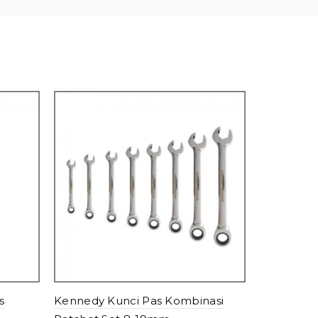
Atlas Wor
With Plai
Read mo
s
Kennedy Kunci Pas Kombinasi