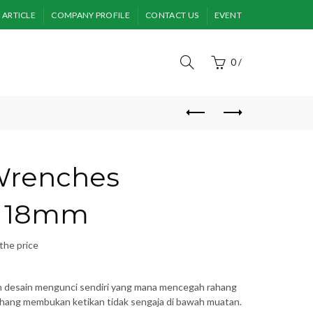
ARTICLE
COMPANY PROFILE
CONTACT US
EVENT
0
/
Wrenches
e 18mm
the price
n desain mengunci sendiri yang mana mencegah rahang
ang membukan ketikan tidak sengaja di bawah muatan.