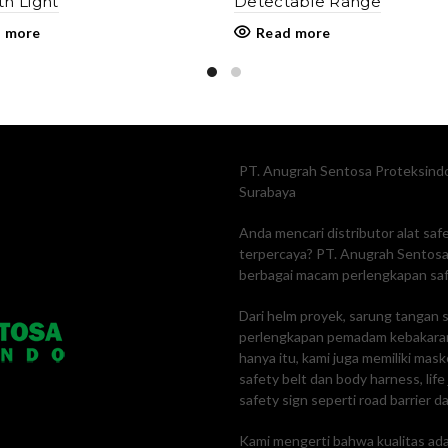
th Light
Detectable Range
 more
Read more
PT. Anugrah Sentosa Proteksindo
Surabaya
Anda mencari distributor alat sa
terpercaya? PT. Anugrah Sentosa 
berbagai macam perlengkapan safe
Dari helm proyek, sarung tangan s
perlengkapan pemadam kebakaran
hanya itu, kami juga memiliki mas
safety belt dan body harness, lif
safety sign seperti road barrier da
Kami mengerti bahwa kualitas adal