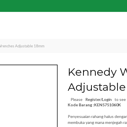
renches Adjustable 18mm
Kennedy 
Adjustabl
Please
Register/Login
to see 
Kode Barang :KEN5751060K
Penyesuaian rahang halus denga
membuka yang mana menjegah rah