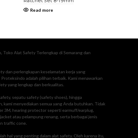
Ratchet Set 8-19mm
Read more
, Toko Alat Safety Terlengkap di Semarang dan
fety dan perlengkapan keselamatan kerja yang
Proteksindo adalah pilihan terbaik. Kami menawarkan
ty yang lengkap dan berkualitas.
afety, sepatu safety (safety shoes), hingga
, kami menyediakan semua yang Anda butuhkan. Tidak
ker 3M, hearing protector seperti earmuff/earplug,
e jacket atau pelampung renang, serta berbagai jenis
n traffic cone.
ah hal yang penting dalam alat safety. Oleh karena itu,