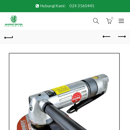
Hubungi Kami:
024 3560445
0