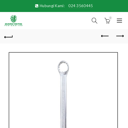
Hubungi Kami:
024 3560445
0