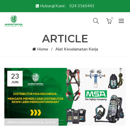
Hubungi Kami:
024 3560445
0
ARTICLE
Home
Alat Keselamatan Kerja
23
JUN
,
Alat Keselamatan Kerja
Article