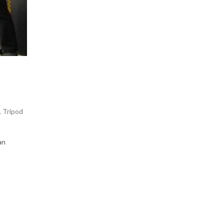
,
Tripod
an