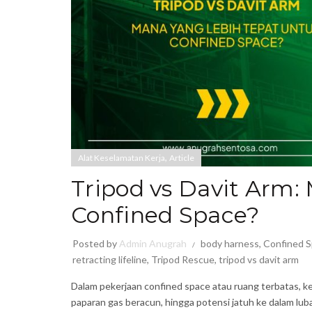
,
Alat Keselamatan Kerja
Article
Tripod vs Davit Arm:
Confined Space?
Posted by
Admin Anugrah
body harness
,
Confined 
retracting lifeline
,
Tripod Rescue
,
tripod vs davit arm
Dalam pekerjaan confined space atau ruang terbatas, ke
paparan gas beracun, hingga potensi jatuh ke dalam l