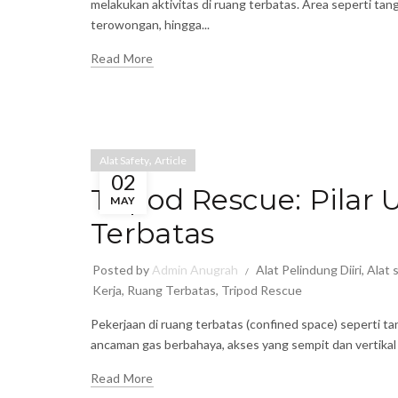
melakukan aktivitas di ruang terbatas. Area seperti ta
terowongan, hingga...
Read More
,
Alat Safety
Article
02
Tripod Rescue: Pilar
MAY
Terbatas
Posted by
Admin Anugrah
Alat Pelindung Diiri
,
Alat 
Kerja
,
Ruang Terbatas
,
Tripod Rescue
Pekerjaan di ruang terbatas (confined space) seperti tan
ancaman gas berbahaya, akses yang sempit dan vertika
Read More