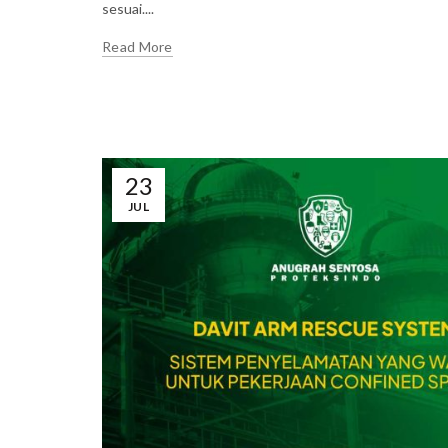
sesuai....
Read More
23
JUL