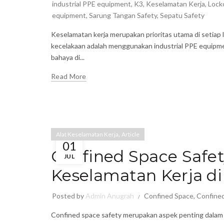
industrial PPE equipment
,
K3
,
Keselamatan Kerja
,
Lock
equipment
,
Sarung Tangan Safety
,
Sepatu Safety
Keselamatan kerja merupakan prioritas utama di setiap l
kecelakaan adalah menggunakan industrial PPE equipme
bahaya di...
Read More
,
Alat Keselamatan Kerja
Article
01
Confined Space Safe
JUL
Keselamatan Kerja di
Posted by
Admin Anugrah
Confined Space
,
Confined
Confined space safety merupakan aspek penting dalam 