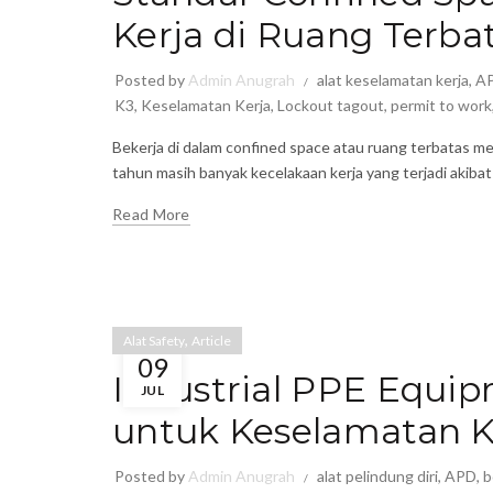
Kerja di Ruang Terba
Posted by
Admin Anugrah
alat keselamatan kerja
,
A
K3
,
Keselamatan Kerja
,
Lockout tagout
,
permit to work
Bekerja di dalam confined space atau ruang terbatas memil
tahun masih banyak kecelakaan kerja yang terjadi akib
Read More
,
Alat Safety
Article
09
Industrial PPE Equi
JUL
untuk Keselamatan Ke
Posted by
Admin Anugrah
alat pelindung diri
,
APD
,
b