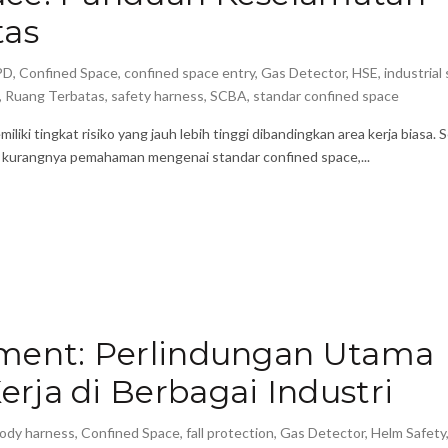
tas
PD
,
Confined Space
,
confined space entry
,
Gas Detector
,
HSE
,
industrial
,
Ruang Terbatas
,
safety harness
,
SCBA
,
standar confined space
iki tingkat risiko yang jauh lebih tinggi dibandingkan area kerja biasa. 
at kurangnya pemahaman mengenai standar confined space,...
pment: Perlindungan Utama
rja di Berbagai Industri
ody harness
,
Confined Space
,
fall protection
,
Gas Detector
,
Helm Safety