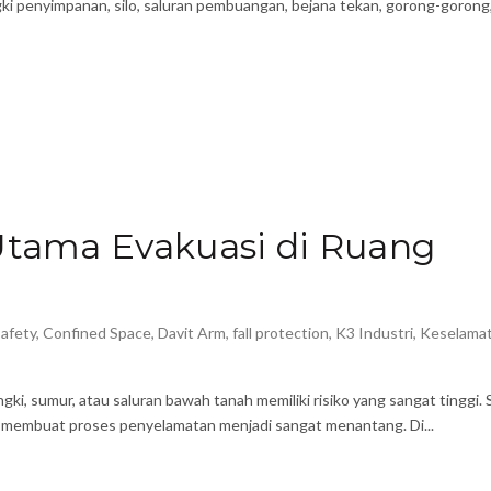
ngki penyimpanan, silo, saluran pembuangan, bejana tekan, gorong-gorong
 Utama Evakuasi di Ruang
safety
,
Confined Space
,
Davit Arm
,
fall protection
,
K3 Industri
,
Keselama
gki, sumur, atau saluran bawah tanah memiliki risiko yang sangat tinggi. 
l membuat proses penyelamatan menjadi sangat menantang. Di...