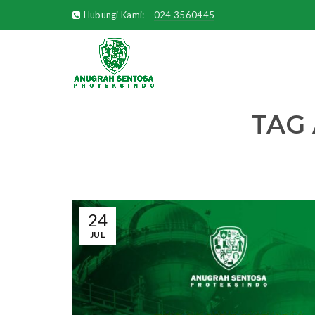
Hubungi Kami:
024 3560445
TAG 
24
JUL