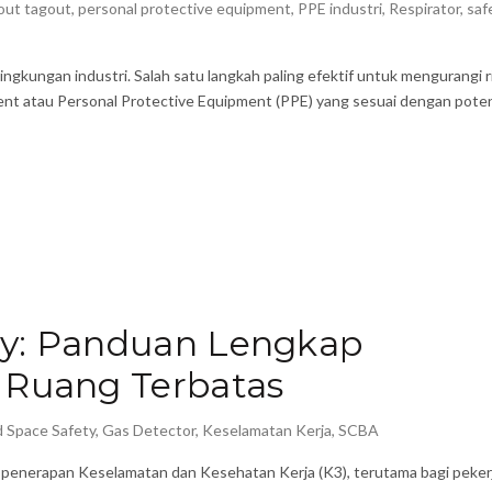
out tagout
,
personal protective equipment
,
PPE industri
,
Respirator
,
saf
ingkungan industri. Salah satu langkah paling efektif untuk mengurangi r
nt atau Personal Protective Equipment (PPE) yang sesuai dengan pote
ty: Panduan Lengkap
 Ruang Terbatas
 Space Safety
,
Gas Detector
,
Keselamatan Kerja
,
SCBA
penerapan Keselamatan dan Kesehatan Kerja (K3), terutama bagi peker