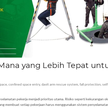
 Mana yang Lebih Tepat unt
Space
,
confined space entry
,
davit arm rescue system
,
fall protection
,
self
selamatan pekerja menjadi prioritas utama. Risiko seperti kekurangan ok
ubang membuat setiap pekerjaan harus menggunakan sistem penyelamata