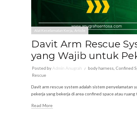
,
Alat Keselamatan Kerja
Article
Davit Arm Rescue Sy
yang Wajib untuk Pe
Posted by
Admin Anugrah
body harness
,
Confined 
Rescue
Davit arm rescue system adalah sistem penyelamatan y
pekerja yang bekerja di area confined space atau ruang t
Read More