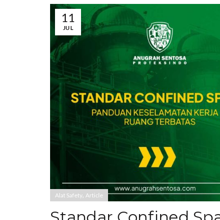
11
JUL
,
Alat Safety
Article
Standar Confined Sp