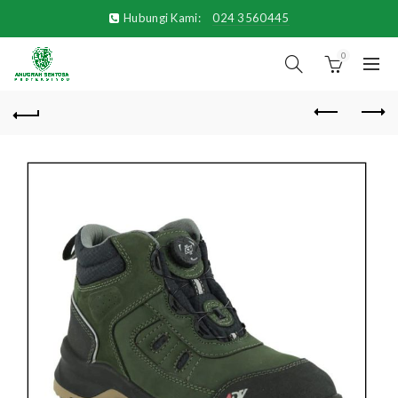
Hubungi Kami:
024 3560445
0