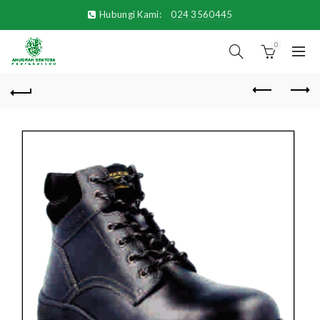
Hubungi Kami:
024 3560445
0