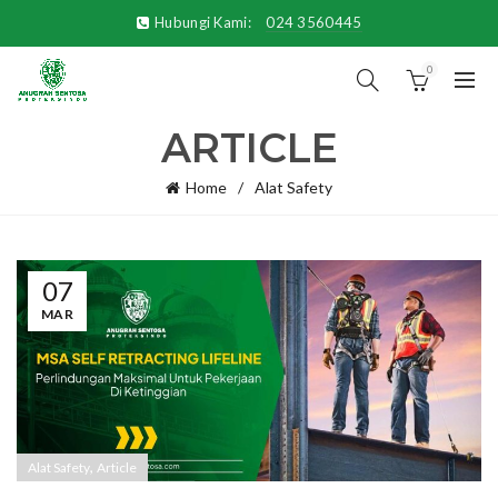
Hubungi Kami:
024 3560445
0
ARTICLE
Home
Alat Safety
07
MAR
,
Alat Safety
Article