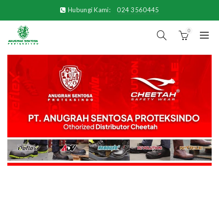
Hubungi Kami:
024 3560445
0