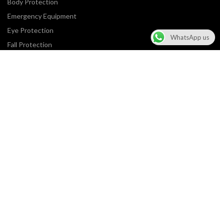
Body Protection
Emergency Equipment
Eye Protection
WhatsApp us
Fall Protection
Fire Protection
Footwear Protection
Hand Protection
Head Protection
Hearing Protection
Industrial Maintenance
Instrument
Respiratory Protection
Safety & Security Equipment.
© 2026
Anugrah Sentosa Proteksindo
. All rights reserved