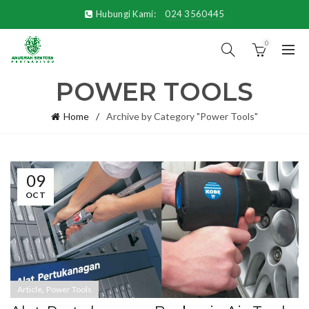
Hubungi Kami:
024 3560445
0
POWER TOOLS
Home
Archive by Category "Power Tools"
09
OCT
,
Article
Power Tools