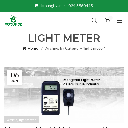
Hubungi Kami:
024 3560445
0
LIGHT METER
Home
Archive by Category "light meter"
06
JUN
,
Article
light meter