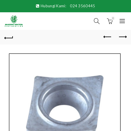
Hubungi Kami:
024 3560445
0