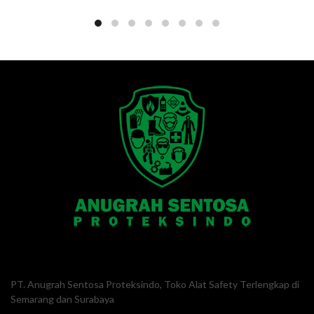
PT. Anugrah Sentosa Proteksindo, Toko Alat Safety Terlengkap di
Semarang dan Surabaya