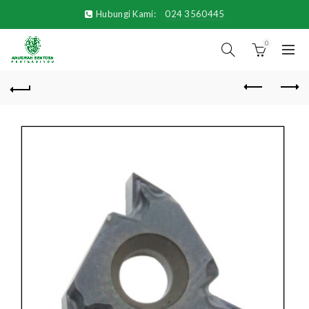
Hubungi Kami:
024 3560445
0