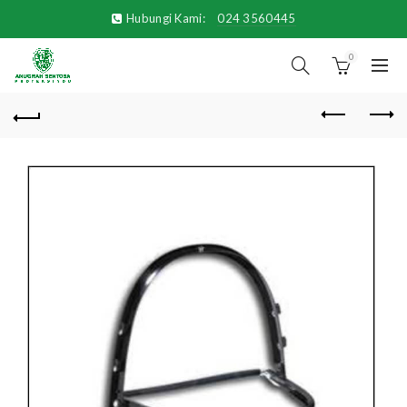
Hubungi Kami:
024 3560445
0