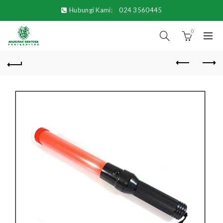
Hubungi Kami:
024 3560445
0