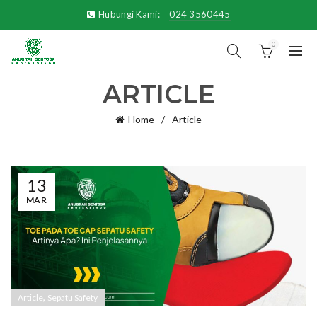
Hubungi Kami:
024 3560445
0
ARTICLE
Home
Article
13
MAR
,
Article
Sepatu Safety