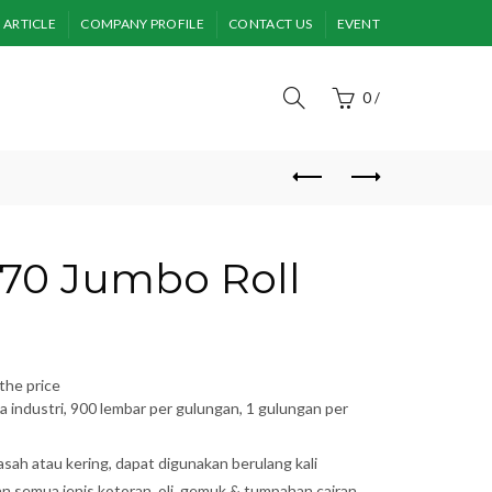
ARTICLE
COMPANY PROFILE
CONTACT US
EVENT
0
/
S70 Jumbo Roll
the price
industri, 900 lembar per gulungan, 1 gulungan per
asah atau kering, dapat digunakan berulang kali
 semua jenis kotoran, oli, gemuk & tumpahan cairan