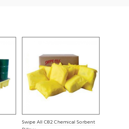
Swipe All
Pad
Add to c
Swipe All C82 Chemical Sorbent