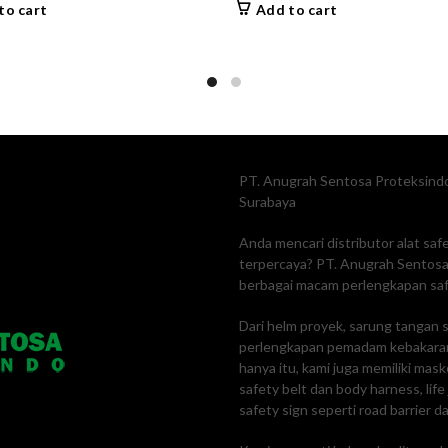
to cart
Add to cart
PT. Anugrah Sentosa Proteksindo
Surabaya
Anda mencari distributor alat sa
terpercaya? PT. Anugrah Sentosa 
berbagai macam perlengkapan safe
Dari helm proyek, sarung tangan s
perlengkapan pemadam kebakaran
hanya itu, kami juga memiliki mas
safety belt dan body harness, lif
safety sign seperti road barrier da