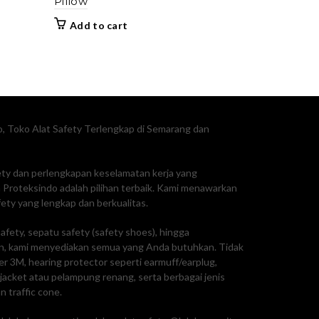
Pillow
Add to cart
, Toko Alat Safety Terlengkap di Semarang dan
fety dan perlengkapan keselamatan kerja yang
Proteksindo adalah pilihan terbaik. Kami menawarkan
ty yang lengkap dan berkualitas.
afety, sepatu safety (safety shoes), hingga
, kami menyediakan semua yang Anda butuhkan. Tidak
ker 3M, hearing protector seperti earmuff/earplug,
e jacket atau pelampung renang, serta berbagai jenis
n traffic cone.