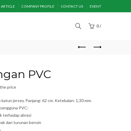
ARTICLE
COMPANY PROFILE
CONTACT US
EVENT
0
/
ngan PVC
the price
katun jersey. Panjang: 62 cm. Ketebalan: 1,30 mm.
 pengguna PVC:
k terhadap abrasi
yak dan turunan bensin
h