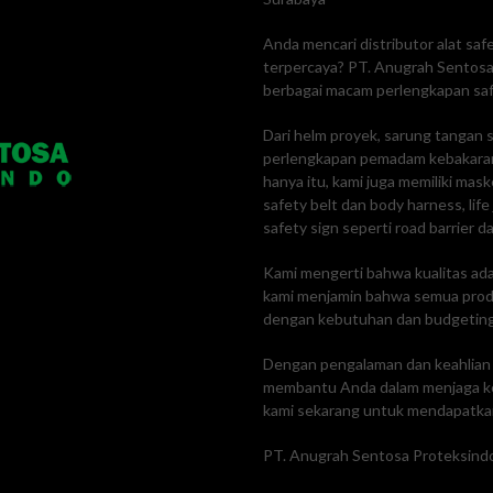
Anda mencari distributor alat sa
terpercaya? PT. Anugrah Sentosa 
berbagai macam perlengkapan safe
Dari helm proyek, sarung tangan s
perlengkapan pemadam kebakaran
hanya itu, kami juga memiliki mas
safety belt dan body harness, lif
safety sign seperti road barrier da
Kami mengerti bahwa kualitas adal
kami menjamin bahwa semua produk
dengan kebutuhan dan budgetin
Dengan pengalaman dan keahlian k
membantu Anda dalam menjaga ke
kami sekarang untuk mendapatkan
PT. Anugrah Sentosa Proteksindo