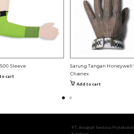
500 Sleeve
Sarung Tangan Honeywell 
Chainex
to cart
Add to cart
PT. Anugrah Sentosa Proteksindo
Surabaya