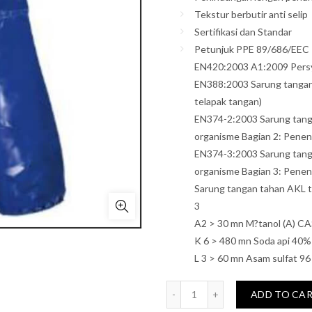
Tekstur berbutir anti selip
Sertifikasi dan Standar
Petunjuk PPE 89/686/EEC
EN420:2003 A1:2009 Pers
EN388:2003 Sarung tangan p
telapak tangan)
EN374-2:2003 Sarung tanga
organisme Bagian 2: Penen
EN374-3:2003 Sarung tanga
organisme Bagian 3: Penen
Sarung tangan tahan AKL t
3
A2 > 30 mn M?tanol (A) CA
K 6 > 480 mn Soda api 40%
L 3 > 60 mn Asam sulfat 96
Quantity
ADD TO CA