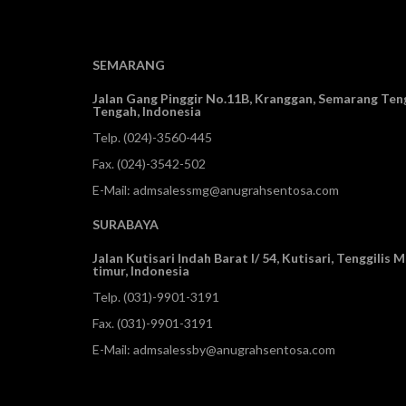
SEMARANG
Jalan Gang Pinggir No.11B, Kranggan,
Semarang Teng
Tengah, Indonesia
Telp.
(024)-3560-445
Fax. (024)-3542-502
E-Mail:
admsalessmg@anugrahsentosa.com
SURABAYA
Jalan Kutisari Indah Barat I/ 54, Kutisari, Tenggilis
timur, Indonesia
Telp.
(031)-9901-3191
Fax. (031)-9901-3191
E-Mail:
admsalessby@anugrahsentosa.com