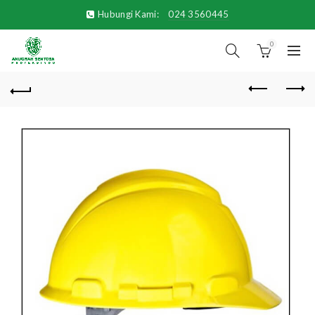
Hubungi Kami:
024 3560445
0