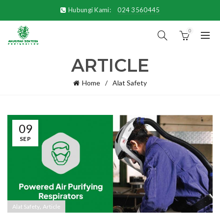
Hubungi Kami:
024 3560445
0
ARTICLE
Home
Alat Safety
09
SEP
,
Alat Safety
Article