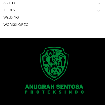
SAFETY
TOOLS
WELDING
WORKSHOP EQ