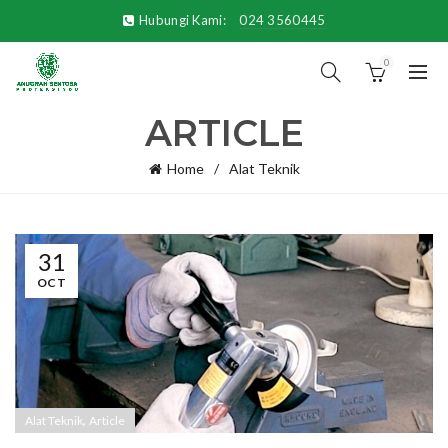
Hubungi Kami:
024 3560445
0
ARTICLE
Home
Alat Teknik
31
OCT
,
Alat Teknik
Article