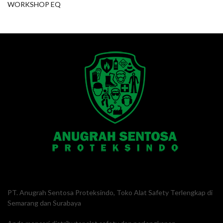
WORKSHOP EQ
PT. Anugrah Sentosa Proteksindo, Toko Alat Safety Terlengkap di
Semarang dan Surabaya