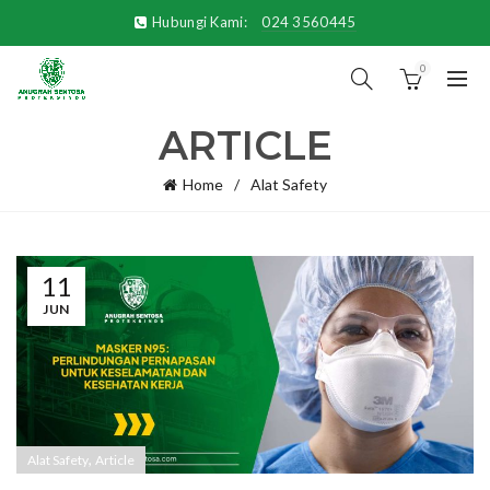
Hubungi Kami:
024 3560445
0
ARTICLE
Home
Alat Safety
11
JUN
,
Alat Safety
Article