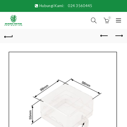
Hubungi Kami:
024 3560445
0