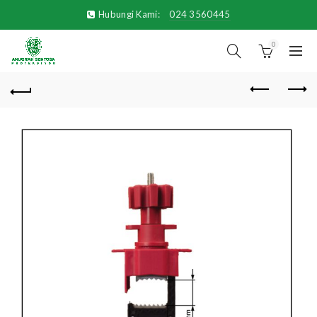
Hubungi Kami:
024 3560445
0