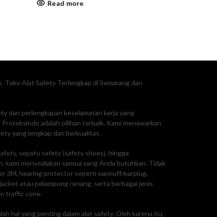
Read more
, Toko Alat Safety Terlengkap di Semarang dan
fety dan perlengkapan keselamatan kerja yang
Proteksindo adalah pilihan terbaik. Kami menawarkan
ty yang lengkap dan berkualitas.
afety, sepatu safety (safety shoes), hingga
, kami menyediakan semua yang Anda butuhkan. Tidak
ker 3M, hearing protector seperti earmuff/earplug,
e jacket atau pelampung renang, serta berbagai jenis
n traffic cone.
ah hal yang penting dalam alat safety. Oleh karena itu,