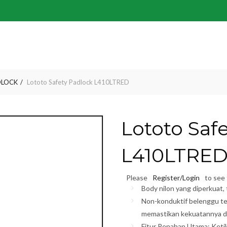
DLOCK
Lototo Safety Padlock L410LTRED
Lototo Saf
L410LTRE
Please
Register/Login
to see 
Body nilon yang diperkuat,
Non-konduktif belenggu ter
memastikan kekuatannya da
Fitur Penahan Utama: Keti