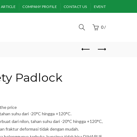
ARTICLE
COMPANY PROFILE
CONTACT US
EVENT
0
/
ety Padlock
D
the price
 tahan suhu dari -20°C hingga +120°C.
buat dari nilon, tahan suhu dari -20°C hingga +120°C,
n fraktur deformasi tidak dengan mudah.
ka belenggunya terbuka, kuncinya tidak bisa DIHAPUS.