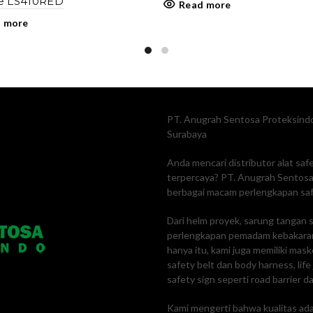
e LS410RED
Read more
 more
PT. Anugrah Sentosa Proteksindo
Surabaya
Anda mencari distributor alat sa
terpercaya? PT. Anugrah Sentosa 
berbagai macam perlengkapan safe
Dari helm proyek, sarung tangan s
perlengkapan pemadam kebakaran
hanya itu, kami juga memiliki mas
safety belt dan body harness, lif
safety sign seperti road barrier da
Kami mengerti bahwa kualitas adal