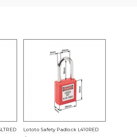
Lototo Sa
Read mo
06LTRED
Lototo Safety Padlock L410RED