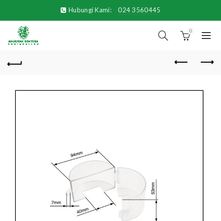
Hubungi Kami:
024 3560445
0