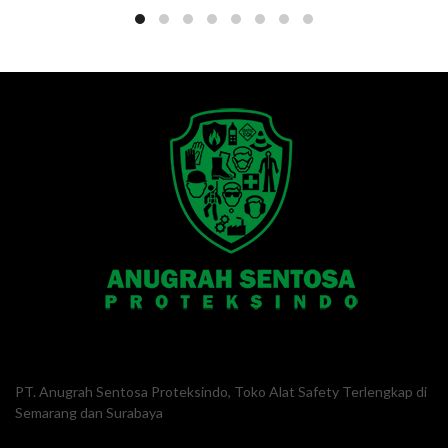
PT. Anugrah Sentosa Proteksindo, Toko Alat Safety Terlengkap di
Semarang dan Surabaya