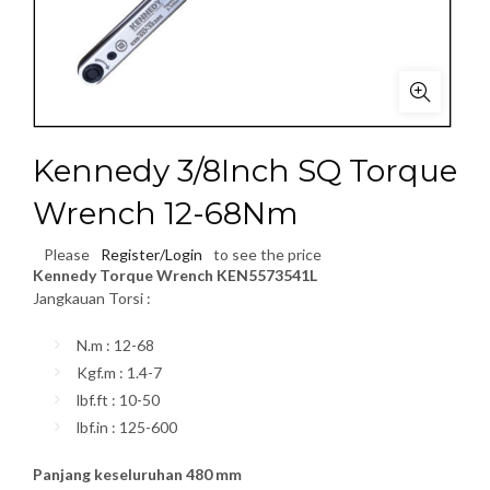
Kennedy 3/8Inch SQ Torque
Wrench 12-68Nm
Please
Register/Login
to see the price
Kennedy Torque Wrench KEN5573541L
Jangkauan Torsi :
N.m : 12-68
Kgf.m : 1.4-7
lbf.ft : 10-50
lbf.in : 125-600
Panjang keseluruhan 480 mm