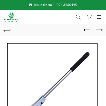
Hubungi Kami:
024 3560445
0