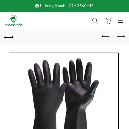
Hubungi Kami:
024 3560445
0