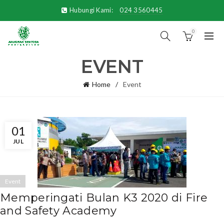
Hubungi Kami:
024 3560445
0
EVENT
Home
Event
01
JUL
Event
Memperingati Bulan K3 2020 di Fire
and Safety Academy