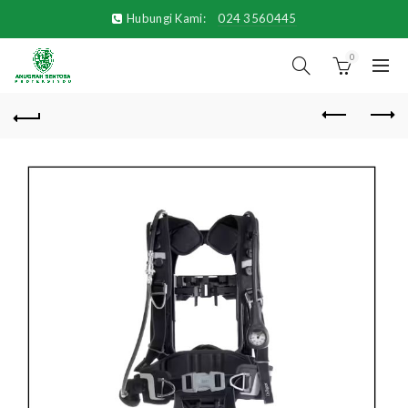
Hubungi Kami:
024 3560445
0