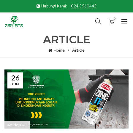
Hubungi Kami:
024 3560445
0
ARTICLE
Home
Article
26
JUN
,
Article
CRC