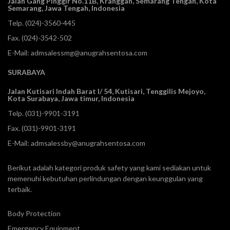
Jalan Gang Pinggir No.11B, Kranggan,
Semarang Tengah, Kota
Semarang, Jawa Tengah, Indonesia
Telp.
(024)-3560-445
Fax. (024)-3542-502
E-Mail:
admsalessmg@anugrahsentosa.com
SURABAYA
Jalan Kutisari Indah Barat I/ 54, Kutisari, Tenggilis Mejoyo,
Kota Surabaya, Jawa timur, Indonesia
Telp.
(031)-9901-3191
Fax. (031)-9901-3191
E-Mail:
admsalessby@anugrahsentosa.com
Berikut adalah kategori produk safety yang kami sediakan untuk
memenuhi kebutuhan perlindungan dengan keunggulan yang
terbaik.
Body Protection
Emergency Equipment