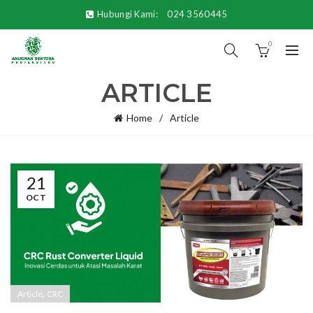
Hubungi Kami:
024 3560445
0
ARTICLE
Home
Article
21
OCT
,
Article
CRC