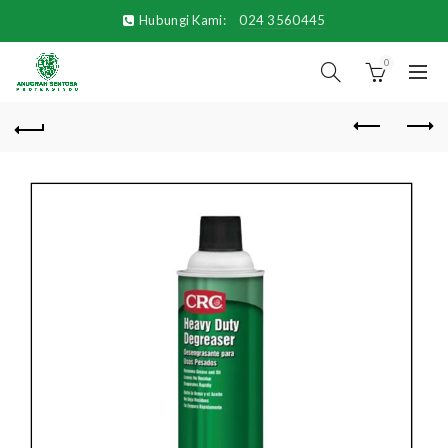
Hubungi Kami:
024 3560445
0