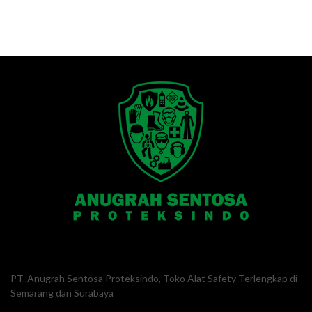
PT. Anugrah Sentosa Proteksindo, Toko Alat Safety Terlengkap di
Semarang dan Surabaya