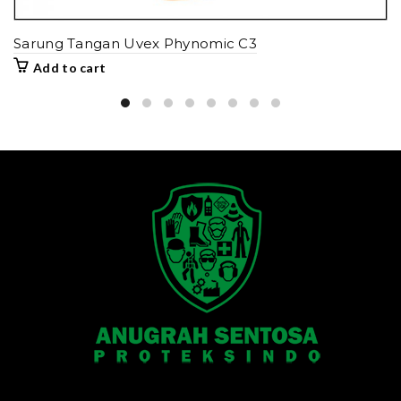
Sarung Tangan Uvex Phynomic C3
Add to cart