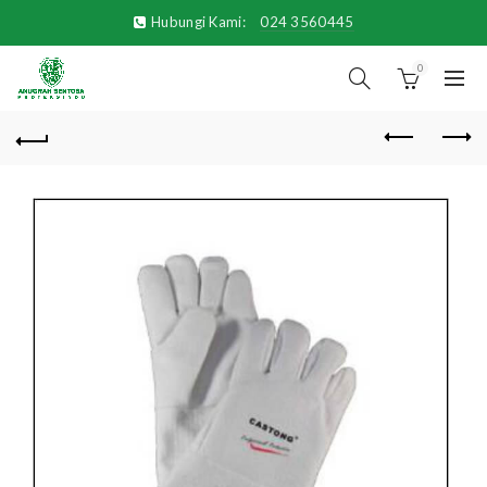
Hubungi Kami:
024 3560445
0