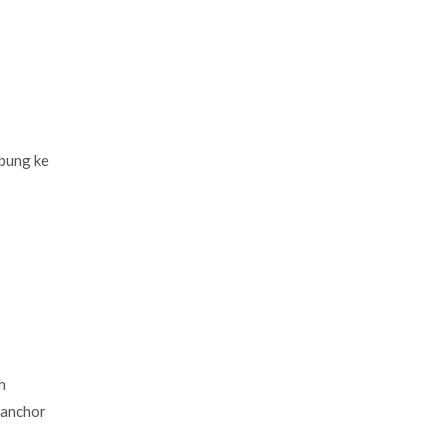
ubung ke
h
 anchor