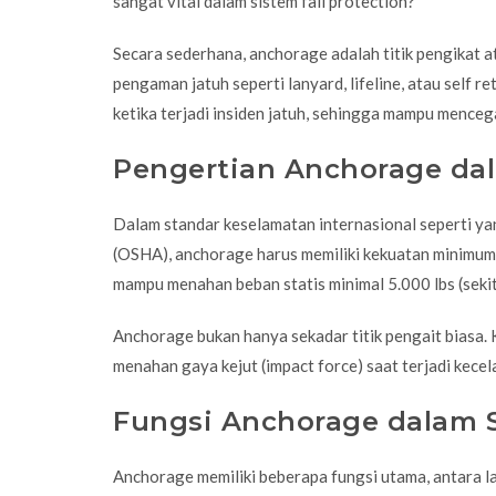
sangat vital dalam sistem
fall protection
?
Secara sederhana, anchorage adalah titik pengikat 
pengaman jatuh seperti lanyard, lifeline, atau self 
ketika terjadi insiden jatuh, sehingga mampu menceg
Pengertian Anchorage da
Dalam standar keselamatan internasional seperti y
(OSHA), anchorage harus memiliki kekuatan minimum 
mampu menahan beban statis minimal 5.000 lbs (sekit
Anchorage bukan hanya sekadar titik pengait biasa.
menahan gaya kejut (impact force) saat terjadi kecel
Fungsi Anchorage dalam S
Anchorage memiliki beberapa fungsi utama, antara la