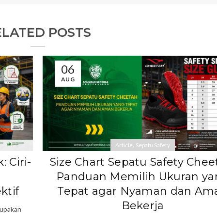
ELATED POSTS
06
AUG
,
Article
Sepatu Safety
 Ciri-
Size Chart Sepatu Safety Chee
Panduan Memilih Ukuran ya
ktif
Tepat agar Nyaman dan Am
Bekerja
rupakan