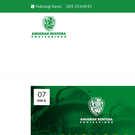
Hubungi Kami:
024 3560445
07
MAR