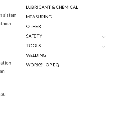
LUBRICANT & CHEMICAL
n sistem
MEASURING
 utama
OTHER
SAFETY
TOOLS
WELDING
ration
WORKSHOP EQ
kan
mpu