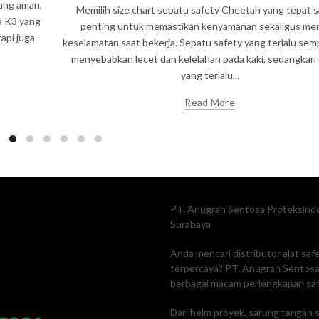
yang aman,
Memilih size chart sepatu safety Cheetah yang tepat 
a K3 yang
penting untuk memastikan kenyamanan sekaligus me
api juga
keselamatan saat bekerja. Sepatu safety yang terlalu sem
menyebabkan lecet dan kelelahan pada kaki, sedangkan
yang terlalu...
Read More
PT. Anugrah Sentosa Proteksindo
Surabaya
Anda mencari distributor alat sa
terpercaya? PT. Anugrah Sentosa 
berbagai macam perlengkapan safe
Dari helm proyek, sarung tangan s