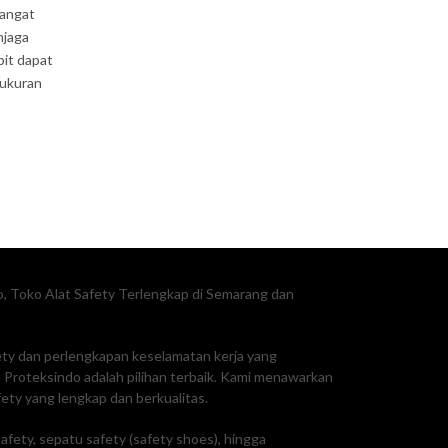
sangat
njaga
pit dapat
 ukuran
, Toko Alat Safety Terlengkap di Semarang dan
fety dan perlengkapan keselamatan kerja yang
Proteksindo adalah pilihan terbaik. Kami menawarkan
ty yang lengkap dan berkualitas.
afety, sepatu safety (safety shoes), hingga