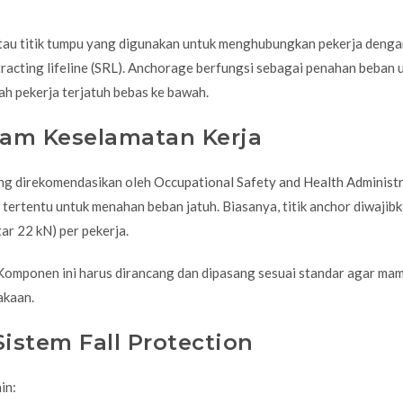
atau titik tumpu yang digunakan untuk menghubungkan pekerja denga
retracting lifeline (SRL). Anchorage berfungsi sebagai penahan beban
ah pekerja terjatuh bebas ke bawah.
lam Keselamatan Kerja
ang direkomendasikan oleh
Occupational Safety and Health Administ
tertentu untuk menahan beban jatuh. Biasanya, titik anchor diwajib
ar 22 kN) per pekerja.
 Komponen ini harus dirancang dan dipasang sesuai standar agar ma
akaan.
istem Fall Protection
in: