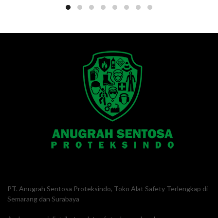
PT. Anugrah Sentosa Proteksindo, Toko Alat Safety Terlengkap di
Semarang dan Surabaya