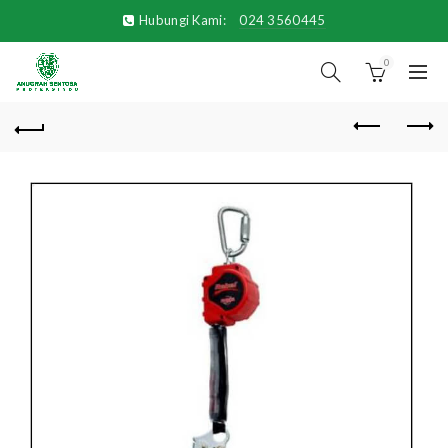
Hubungi Kami:
024 3560445
0