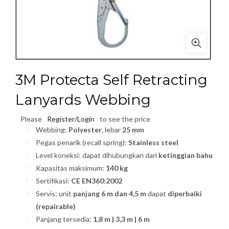
3M Protecta Self Retracting
Lanyards Webbing
Please
Register/Login
to see the price
Webbing:
Polyester
, lebar
25 mm
Pegas penarik (recall spring):
Stainless steel
Level koneksi: dapat dihubungkan dari
ketinggian bahu
Kapasitas maksimum:
140 kg
Sertifikasi:
CE EN360:2002
Servis: unit
panjang 6 m dan 4,5 m
dapat
diperbaiki
(repairable)
Panjang tersedia:
1,8 m | 3,3 m | 6 m