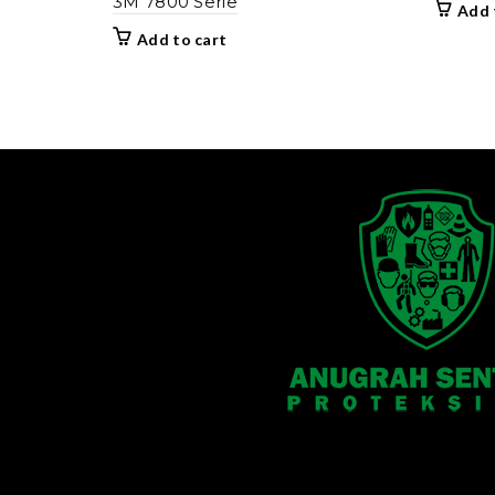
3M 7800 Serie
Add 
Add to cart