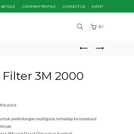
ARTICLE
COMPANY PROFILE
CONTACT US
EVENT
0
/
 Filter 3M 2000
the price
n untuk perlindungan multiguna terhadap kontaminasi
minyak
ator 3M yang Dapat Digunakan Kembali