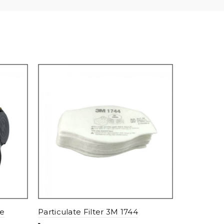
Half Face
3M 7500 S
Add to c
le
Particulate Filter 3M 1744