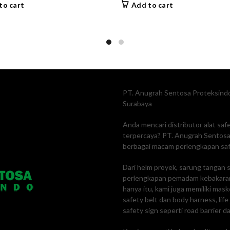
to cart
Add to cart
PT. Anugrah Sentosa Proteksindo
Surabaya
Anda mencari distributor alat sa
terpercaya? PT. Anugrah Sentosa 
berbagai macam perlengkapan safe
Dari helm proyek, sarung tangan s
perlengkapan pemadam kebakaran
hanya itu, kami juga memiliki mas
safety belt dan body harness, lif
safety sign seperti road barrier da