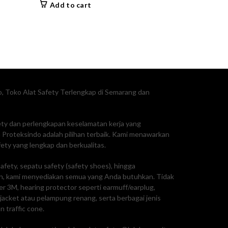
Add to cart
, Toko Alat Safety Terlengkap di Semarang dan
fety dan perlengkapan keselamatan kerja yang
Proteksindo adalah pilihan terbaik. Kami menawarkan
ty yang lengkap dan berkualitas.
afety, sepatu safety (safety shoes), hingga
, kami menyediakan semua yang Anda butuhkan. Tidak
ker 3M, hearing protector seperti earmuff/earplug,
e jacket atau pelampung renang, serta berbagai jenis
n traffic cone.