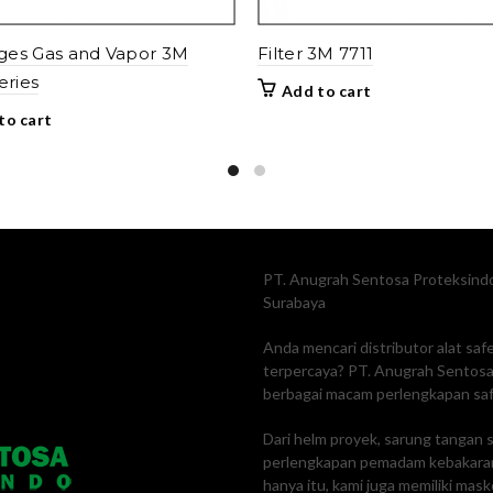
dges Gas and Vapor 3M
Filter 3M 7711
eries
Add to cart
to cart
PT. Anugrah Sentosa Proteksindo
Surabaya
Anda mencari distributor alat sa
terpercaya? PT. Anugrah Sentosa 
berbagai macam perlengkapan safe
Dari helm proyek, sarung tangan s
perlengkapan pemadam kebakaran
hanya itu, kami juga memiliki mas