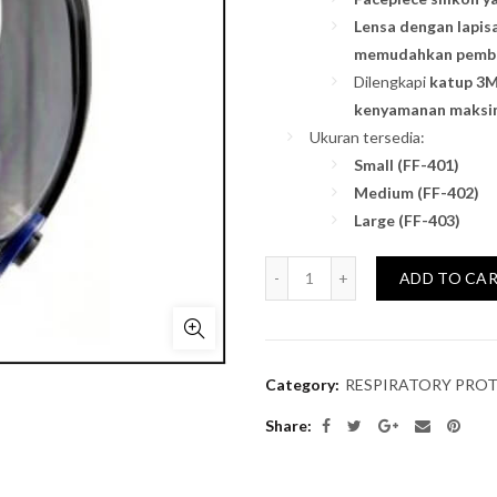
Lensa dengan lapi
memudahkan pembe
Dilengkapi
katup 3M
kenyamanan maksi
Ukuran tersedia:
Small (FF-401)
Medium (FF-402)
Large (FF-403)
Quantity
ADD TO CA
Category:
RESPIRATORY PRO
Share