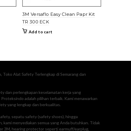
3M Versaflo Easy Clean Papr Kit
TR 300 ECK
Add to cart
, Toko Alat Safety Terlengkap di Semarang dan
fety dan perlengkapan keselamatan kerja yang
Proteksindo adalah pilihan terbaik. Kami menawarkan
ty yang lengkap dan berkualitas.
afety, sepatu safety (safety shoes), hingga
, kami menyediakan semua yang Anda butuhkan. Tidak
ker 3M, hearing protector seperti earmuff/earplug,