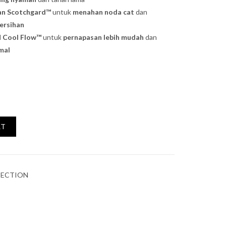
san Scotchgard™
untuk
menahan noda cat
dan
rsihan
 Cool Flow™
untuk
pernapasan lebih mudah
dan
mal
RT
TECTION