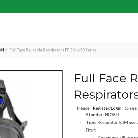
ON
Full Face Reusable Respirators FF 3M 400 Series
Full Face 
Respirator
Please
Register/Login
to see 
Standar
:
NIOSH
Tipe
: Respirator
full-face
Fitur:
Facepiece silikon 