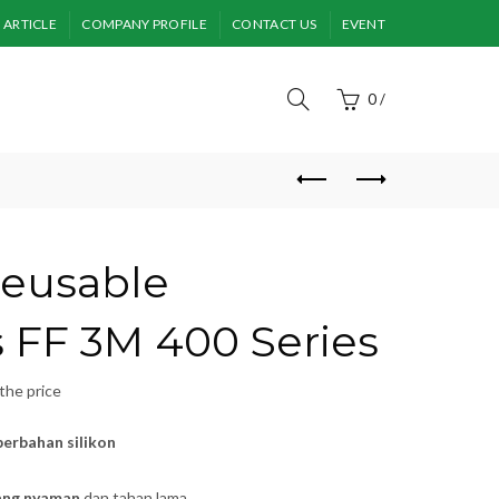
ARTICLE
COMPANY PROFILE
CONTACT US
EVENT
0
/
Reusable
s FF 3M 400 Series
the price
 berbahan silikon
yang nyaman
dan tahan lama