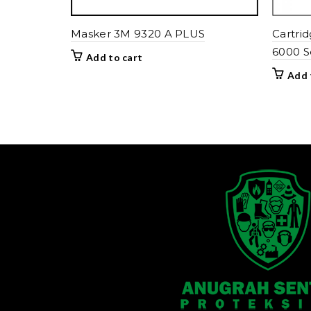
Masker 3M 9320 A PLUS
Cartri
6000 S
Add to cart
Add 