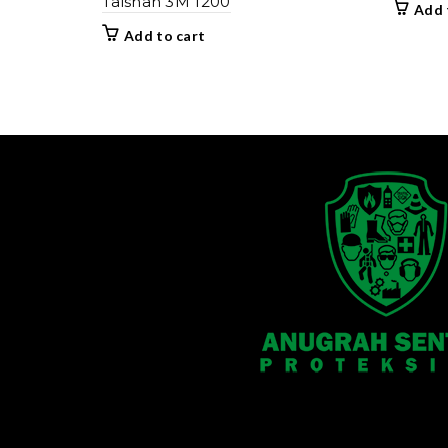
Taishan 3M 1200
Add 
Add to cart