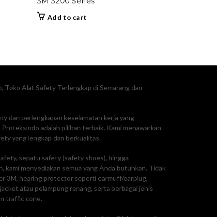
3M 3200 Series
Add to cart
, Toko Alat Safety Terlengkap di Semarang dan
fety dan perlengkapan keselamatan kerja yang
Proteksindo adalah pilihan terbaik. Kami menawarkan
ty yang lengkap dan berkualitas.
afety, sepatu safety (safety shoes), hingga
, kami menyediakan semua yang Anda butuhkan. Tidak
ker 3M, hearing protector seperti earmuff/earplug,
e jacket atau pelampung renang, serta berbagai jenis
n traffic cone.