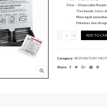
Fitur – Disposable Respir
Tisu basah
, bebas
a
Mencegah penyeba
Dikemas dan disege
Quantity
ADD TO CA
Category:
RESPIRATORY PRO
Share