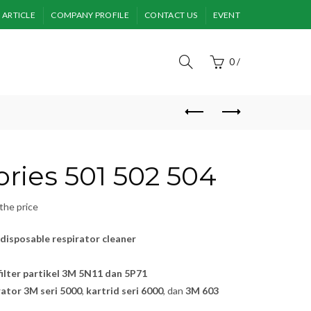
ARTICLE
COMPANY PROFILE
CONTACT US
EVENT
0
/
ries 501 502 504
the price
disposable respirator cleaner
filter partikel 3M 5N11 dan 5P71
rator 3M seri 5000
,
kartrid seri 6000
, dan
3M 603