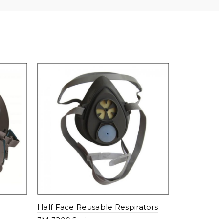
Full Face 
3M 6000 S
Add to c
Half Face Reusable Respirators