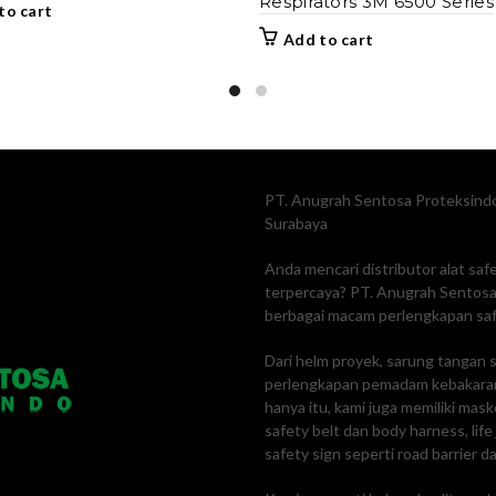
Respirators 3M 6500 Series
to cart
Add to cart
PT. Anugrah Sentosa Proteksindo
Surabaya
Anda mencari distributor alat sa
terpercaya? PT. Anugrah Sentosa 
berbagai macam perlengkapan safe
Dari helm proyek, sarung tangan s
perlengkapan pemadam kebakaran
hanya itu, kami juga memiliki mas
safety belt dan body harness, lif
safety sign seperti road barrier da