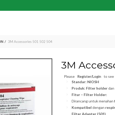
ON
3M Accessories 501 502 504
3M Accesso
Please
Register/Login
to see 
Standar:
NIOSH
Produk:
Filter holder
dan
Fitur – Filter Holder:
Dirancang untuk menahan
Kompatibel
dengan
respi
Filter Adapter (501)