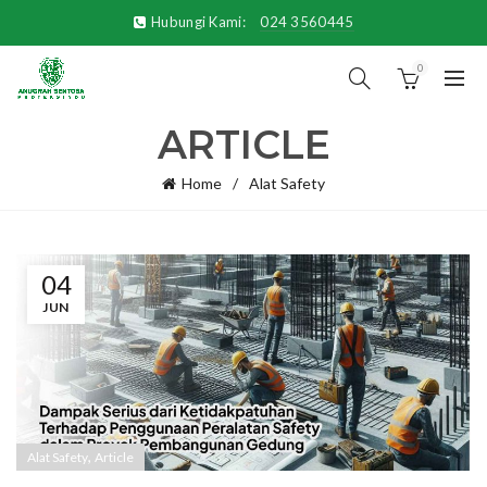
Hubungi Kami:
024 3560445
0
ARTICLE
Home
Alat Safety
04
JUN
,
Alat Safety
Article