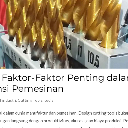
: Faktor-Faktor Penting dal
nsi Pemesinan
t industri
,
Cutting Tools
,
tools
al dalam dunia manufaktur dan pemesinan. Design cutting tools buk
ngan langsung dengan produktivitas, akurasi, dan biaya produksi. P