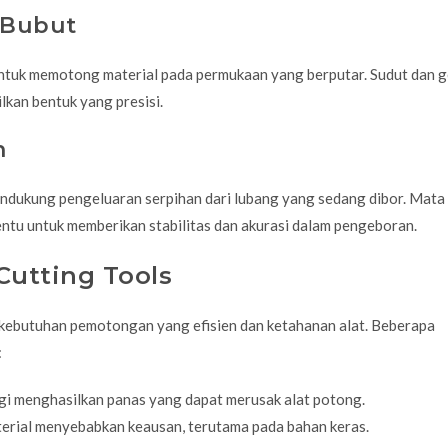
 Bubut
 untuk memotong material pada permukaan yang berputar. Sudut dan 
lkan bentuk yang presisi.
n
 mendukung pengeluaran serpihan dari lubang yang sedang dibor. Mata
entu untuk memberikan stabilitas dan akurasi dalam pengeboran.
utting Tools
kebutuhan pemotongan yang efisien dan ketahanan alat. Beberapa
:
i menghasilkan panas yang dapat merusak alat potong.
rial menyebabkan keausan, terutama pada bahan keras.