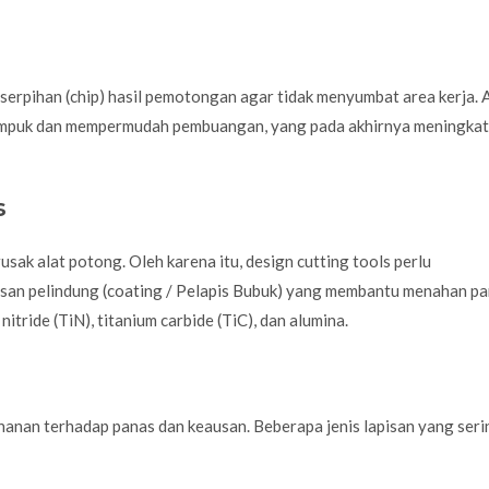
 serpihan (chip) hasil pemotongan agar tidak menyumbat area kerja. 
umpuk dan mempermudah pembuangan, yang pada akhirnya meningka
s
ak alat potong. Oleh karena itu, design cutting tools perlu
san pelindung
(coating / Pelapis Bubuk)
yang membantu menahan pa
tride (TiN), titanium carbide (TiC), dan alumina.
hanan terhadap panas dan keausan. Beberapa jenis lapisan yang seri