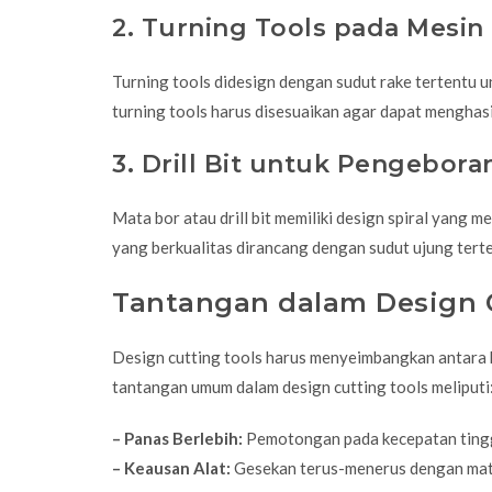
2. Turning Tools pada Mesin
Turning tools didesign dengan sudut rake tertentu
turning tools harus disesuaikan agar dapat menghasi
3. Drill Bit untuk Pengebora
Mata bor atau drill bit memiliki design spiral yang
yang berkualitas dirancang dengan sudut ujung tert
Tantangan dalam Design C
Design cutting tools harus menyeimbangkan antara 
tantangan umum dalam design cutting tools meliputi
– Panas Berlebih:
Pemotongan pada kecepatan tingg
– Keausan Alat:
Gesekan terus-menerus dengan mate