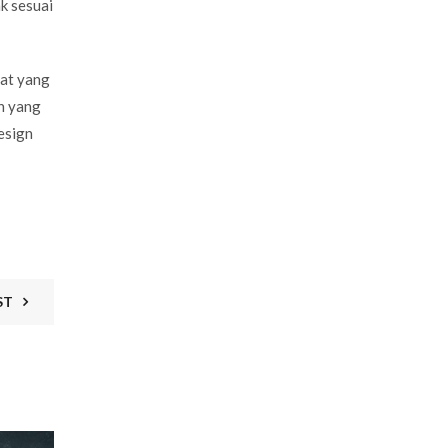
k sesuai
lat yang
n yang
esign
ST
,
Article
Sepatu Safety