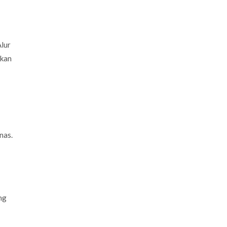
Alur
tkan
nas.
ng