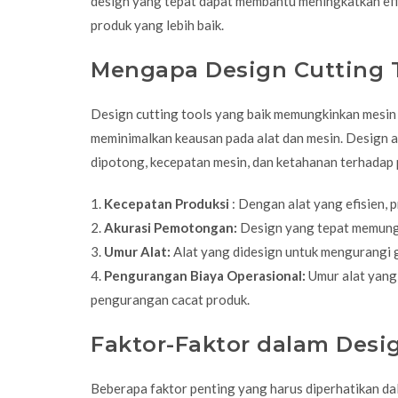
design yang tepat dapat membantu meningkatkan efi
produk yang lebih baik.
Mengapa Design Cutting 
Design
cutting tools
yang baik memungkinkan mesin b
meminimalkan keausan pada alat dan mesin. Design 
dipotong, kecepatan mesin, dan ketahanan terhadap 
1.
Kecepatan Produksi
: Dengan alat yang efisien, 
2.
Akurasi Pemotongan:
Design yang tepat memungk
3.
Umur Alat:
Alat yang didesign untuk mengurangi g
4.
Pengurangan Biaya Operasional:
Umur alat yang 
pengurangan cacat produk.
Faktor-Faktor dalam Desi
Beberapa faktor penting yang harus diperhatikan dal