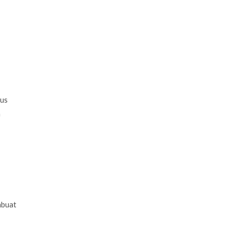
lus
n
mbuat