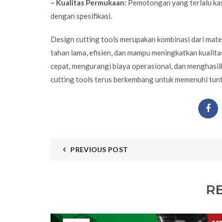
– Kualitas Permukaan:
Pemotongan yang terlalu kas
dengan spesifikasi.
Design cutting tools merupakan kombinasi dari materi
tahan lama, efisien, dan mampu meningkatkan kualit
cepat, mengurangi biaya operasional, dan menghasilk
cutting tools terus berkembang untuk memenuhi tunt
PREVIOUS POST
R