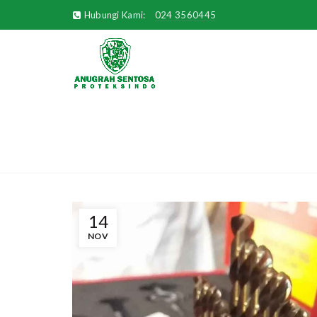
Hubungi Kami:
024 3560445
14
NOV