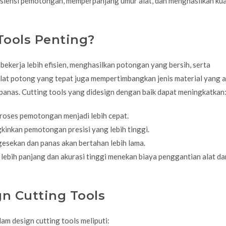
siensi pemotongan, memperpanjang umur alat, dan menghasilkan kua
Tools Penting?
ekerja lebih efisien, menghasilkan potongan yang bersih, serta
alat potong yang tepat juga mempertimbangkan jenis material yang 
panas. Cutting tools yang didesign dengan baik dapat meningkatkan
proses pemotongan menjadi lebih cepat.
inkan pemotongan presisi yang lebih tinggi.
esekan dan panas akan bertahan lebih lama.
lebih panjang dan akurasi tinggi menekan biaya penggantian alat da
gn Cutting Tools
am design cutting tools meliputi: